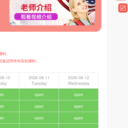
课时。
后返还同学对应的课时。
08-10
2026-08-11
2026-08-12
day
Tuesday
Wednesday
en
open
open
en
open
open
en
open
open