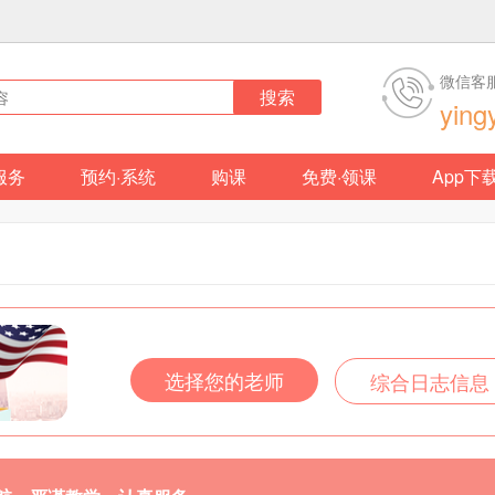
微信客
搜索
ying
服务
预约·系统
购课
免费·领课
App下
选择您的老师
综合日志信息