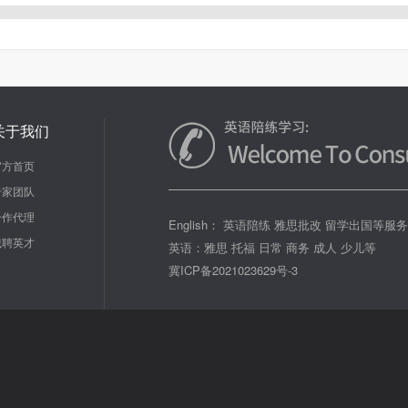
关于我们
官方首页
专家团队
合作代理
English： 英语陪练 雅思批改 留学出国等服
诚聘英才
英语：雅思 托福 日常 商务 成人 少儿等
冀ICP备2021023629号-3