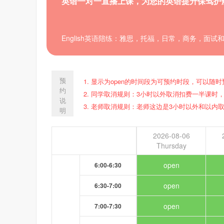
英语一对一直播上课，为您的英语提升保驾护
English英语陪练：雅思，托福，日常，商务，面
预
1. 显示为open的时间段为可预约时段，可以
约
2. 同学取消规则：3小时以外取消扣费一半课
说
3. 老师取消规则：老师这边是3小时以外和以
明
2026-08-06
Thursday
open
6:00-6:30
open
6:30-7:00
open
7:00-7:30